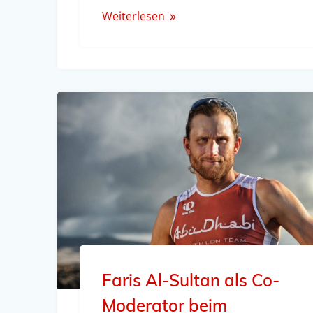
Weiterlesen
Faris Al-Sultan als Co-
Moderator beim