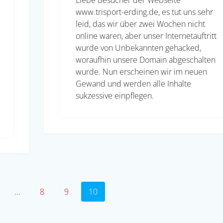
www.trisport-erding.de, es tut uns sehr
leid, das wir über zwei Wochen nicht
online waren, aber unser Internetauftritt
wurde von Unbekannten gehacked,
woraufhin unsere Domain abgeschalten
wurde. Nun erscheinen wir im neuen
Gewand und werden alle Inhalte
sukzessive einpflegen.
ite
Seite
Seite
Seite
…
8
9
10