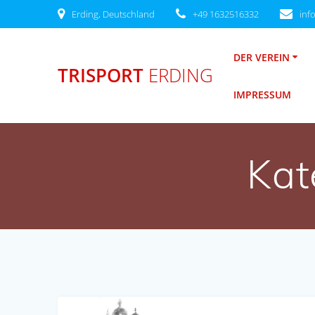
Zum
Erding, Deutschland
+49 1632516332
inf
Inhalt
springen
DER VEREIN
TRISPORT
ERDING
IMPRESSUM
Kat