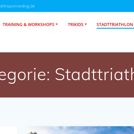
o@trisport-erding.de
TRAINING & WORKSHOPS
TRIKIDS
STADTTRIATHLON
egorie:
Stadttriat