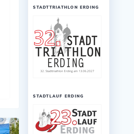
STADTTRIATHLON ERDING
32. Stadttriathlon Erding am 13.06.2027
STADTLAUF ERDING