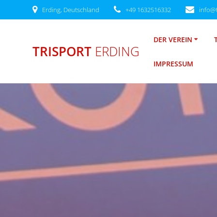
Zum
Erding, Deutschland
+49 1632516332
info@t
Inhalt
springen
DER VEREIN
TRISPORT
ERDING
IMPRESSUM