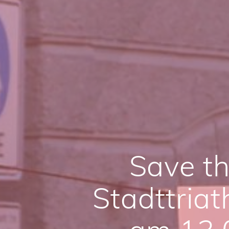
Save th
Stadttriat