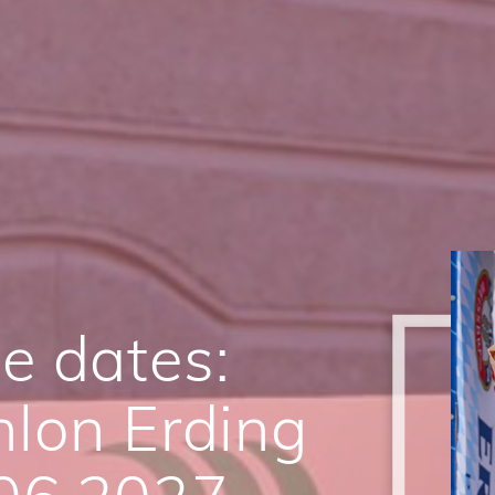
e dates:
hlon Erding