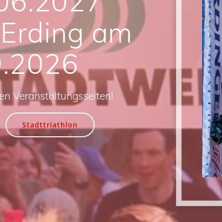
06.2027
 Erding am
9.2026
den Veranstaltungsseiten!
Stadttriathlon