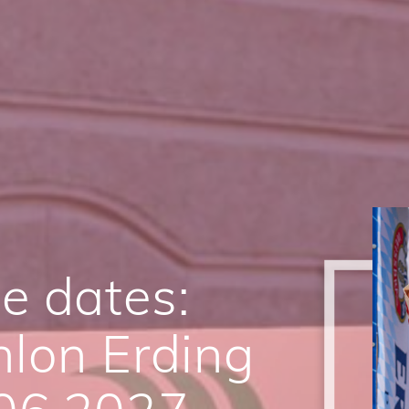
e dates:
hlon Erding