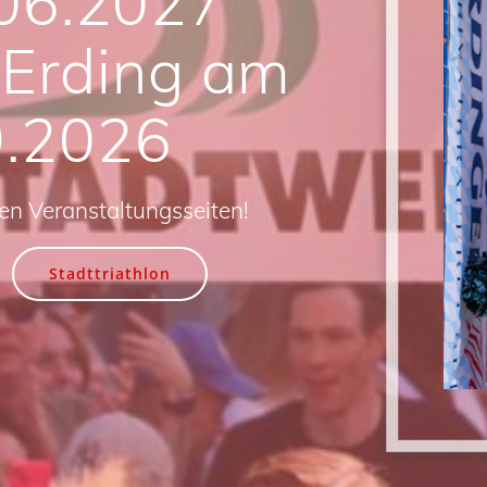
06.2027
 Erding am
9.2026
den Veranstaltungsseiten!
Stadttriathlon