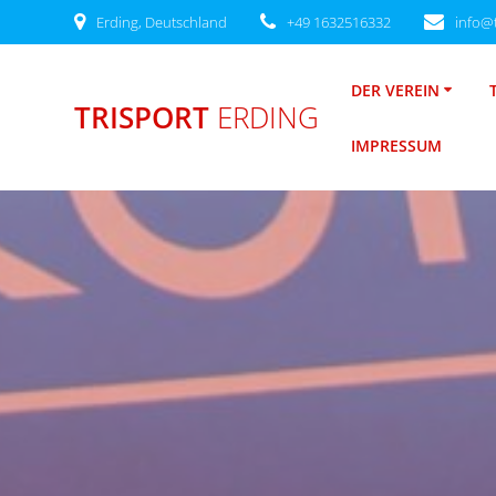
Zum
Erding, Deutschland
+49 1632516332
info@t
Inhalt
springen
DER VEREIN
TRISPORT
ERDING
IMPRESSUM