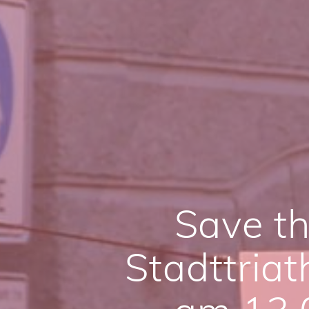
Save th
Stadttriat