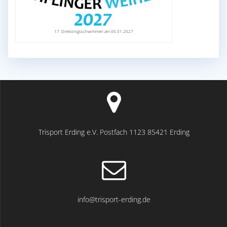
17. Dreikönigsschwimmen am 06.01.2027
Trisport Erding e.V. Postfach 1123 85421 Erding
info@trisport-erding.de