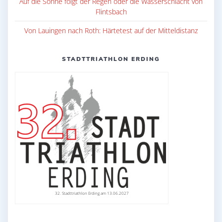
Auf die Sonne folgt der Regen oder die Wasserschlacht von
Flintsbach
Von Lauingen nach Roth: Härtetest auf der Mitteldistanz
STADTTRIATHLON ERDING
32. Stadttriathlon Erding am 13.06.2027