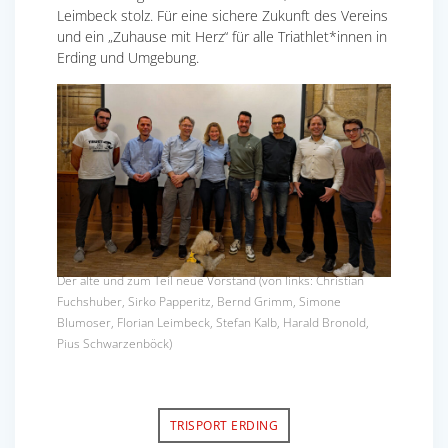
Leimbeck stolz. Für eine sichere Zukunft des Vereins
und ein „Zuhause mit Herz“ für alle Triathlet*innen in
Erding und Umgebung.
Der alte und zum Teil neue Vorstand (von links: Christian
Fuchshuber, Sirko Papperitz, Bernd Grimm, Simone
Blumoser, Florian Leimbeck, Stefan Kalb, Harald Bronold,
Pius Schwarzenböck)
TRISPORT ERDING