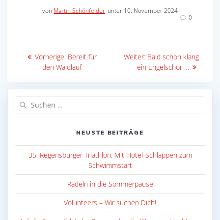
von
Martin Schönfelder
unter 10. November 2024
0
Beitragsnavigation
Vorheriger
Nächster
Vorherige:
Bereit für
Weiter:
Bald schon klang
Beitrag:
Beitrag:
den Waldlauf
ein Engelschor …
Suche
nach:
NEUSTE BEITRÄGE
35. Regensburger Triathlon: Mit Hotel-Schlappen zum
Schwimmstart
Radeln in die Sommerpause
Volunteers – Wir suchen Dich!