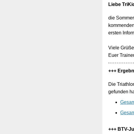
Liebe TriKi
die Sommerf
kommenden W
ersten Info
Viele Grüße
Euer Traine
+++ Ergeb
Die Triathl
gefunden ha
Gesam
Gesam
+++ BTV-J