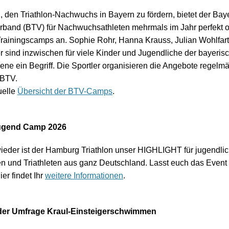
l, den Triathlon-Nachwuchs in Bayern zu fördern, bietet der Bay
erband (BTV) für Nachwuchsathleten mehrmals im Jahr perfekt o
Trainingscamps an. Sophie Rohr, Hanna Krauss, Julian Wohlfar
 sind inzwischen für viele Kinder und Jugendliche der bayeris
ene ein Begriff. Die Sportler organisieren die Angebote regelm
 BTV.
uelle
Übersicht der BTV-Camps
.
ugend Camp 2026
wieder ist der Hamburg Triathlon unser HIGHLIGHT für jugendli
nen und Triathleten aus ganz Deutschland. Lasst euch das Event 
er findet Ihr
weitere Informationen
.
er Umfrage Kraul-Einsteigerschwimmen