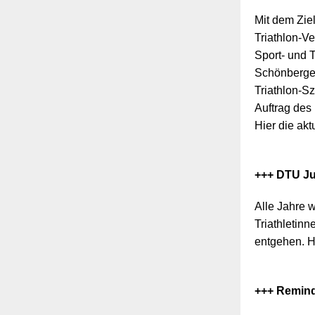
Mit dem Zie
Triathlon-V
Sport- und 
Schönberger
Triathlon-Sz
Auftrag des
Hier die akt
+++ DTU J
Alle Jahre 
Triathletin
entgehen. Hi
+++ Remind