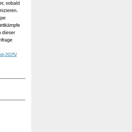
er, sobald
izieren.
ppe
Wettkämpfe
n dieser
mfrage
bst-2025/