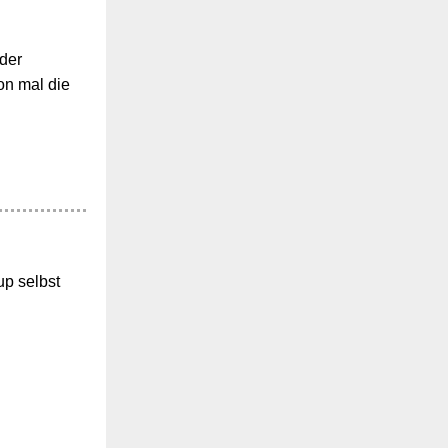
 der
on mal die
up selbst