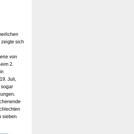
erlichen
zeigte sich
erie von
Beim 2.
in
9. Juli,
 sogar
rungen.
ochenende
schlechten
h sieben