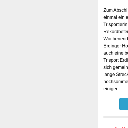
Zum Abschlu
einmal ein e
Trisportleri
Rekordbete
Wochenende
Erdinger Hol
auch eine b
Trisport Erdi
sich gemein
lange Strec
hochsommer
einigen …