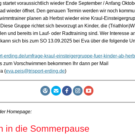
g startet voraussichtlich wieder Ende September / Anfang Oktob
ad wieder öffnet. Den genauen Termin werden wir noch kommun
immtrainer planen ab Herbst wieder eine Kraul-Einsteigergru
Diese Gruppe richtet sich bevorzugt an Kinder, die (Triathlon)
en und bereits im Lauf- oder Radtraining sind. Wer Interesse a
 kann sich bis zum SO 13.09.2025 bei Eva über die folgende U
port-erding.de/umfrage-kraul-einsteigergruppe-fuer-kinder-ab-her
fos zum Vorschwimmen bekommen Ihr dann per Mail
a (
eva.peis@trisport-erding.de
)
der Homepage:
n in die Sommerpause