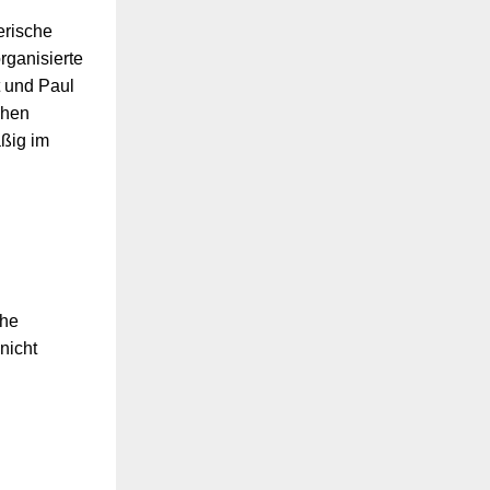
erische
rganisierte
t und Paul
chen
äßig im
che
nicht