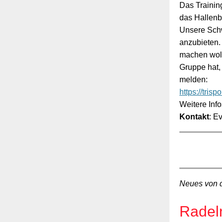
Das Trainin
das Hallenb
Unsere Schw
anzubieten. 
machen woll
Gruppe hat,
melden:
https://tris
Weitere In
Kontakt
: Ev
Neues von 
Radel