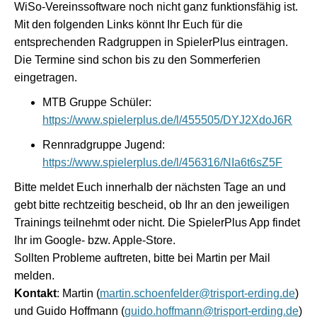
WiSo-Vereinssoftware noch nicht ganz funktionsfähig ist.
Mit den folgenden Links könnt Ihr Euch für die
entsprechenden Radgruppen in SpielerPlus eintragen.
Die Termine sind schon bis zu den Sommerferien
eingetragen.
MTB Gruppe Schüler:
https://www.spielerplus.de/l/455505/DYJ2XdoJ6R
Rennradgruppe Jugend:
https://www.spielerplus.de/l/456316/NIa6t6sZ5F
Bitte meldet Euch innerhalb der nächsten Tage an und
gebt bitte rechtzeitig bescheid, ob Ihr an den jeweiligen
Trainings teilnehmt oder nicht. Die SpielerPlus App findet
Ihr im Google- bzw. Apple-Store.
Sollten Probleme auftreten, bitte bei Martin per Mail
melden.
Kontakt
: Martin (
martin.schoenfelder@trisport-erding.de
)
und Guido Hoffmann (
guido.hoffmann@trisport-erding.de
)