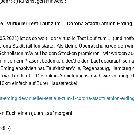
sehr :-) ) kurzfristigen Hinweis :
e - Virtueller Test-Lauf zum 1. Corona Stadttriathlon Erding
5.2021) ist es so weit - der virtuelle Test-Lauf zum 1. (und hoffe
rona Stadttriathlon startet. Als kleine Überraschung werden wir 
 Schnellsten m/w auf beiden Strecken prämieren - wir werden a
/in mit einem Präsent bedenken, der/die den Lauf geographisch 
 Erding absolviert hat. Taufkirchen/Vils, Regensburg, Hamburg 
 zu weit entfernt ... Die online-Anmeldung ist nach wie vor möglich
10km einfach auf Eurer Hausstrecke!
ort-erding.de/virtueller-testlauf-zum-1-corona-stadttriathlon-erding
n Euch einen guten Lauf morgen!
d! ;-)