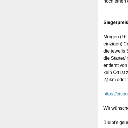
noch einen (
Siegerpreis
Morgen (16.0
einzigen) Co
die jeweils
die Starter
entfernt von
kein Ort ist
2,5km oder 
https://trisp
Wir wünsche
Bleibt's gsun