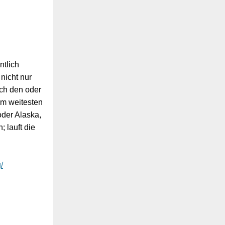
ntlich
nicht nur
uch den oder
am weitesten
oder Alaska,
; lauft die
/