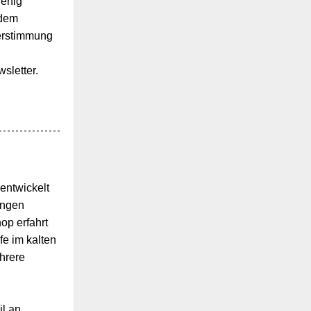
wenig
 dem
erstimmung
sletter.
entwickelt
angen
op erfahrt
fe im kalten
hrere
il an