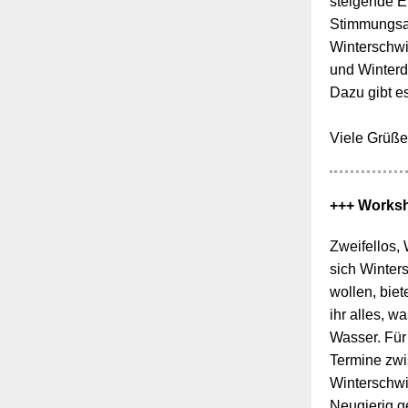
steigende E
Stimmungsau
Winterschw
und Winterd
Dazu gibt e
Viele Grüße
+++ Works
Zweifellos,
sich Winter
wollen, biet
ihr alles, w
Wasser. Für
Termine zwi
Winterschw
Neugierig g