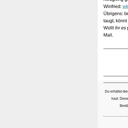
Winfried:
wk
Übrigens: b
taugt, könnt
Wollt ihr e
Mail.
Du erhältst di
hast. Dies
Bestä