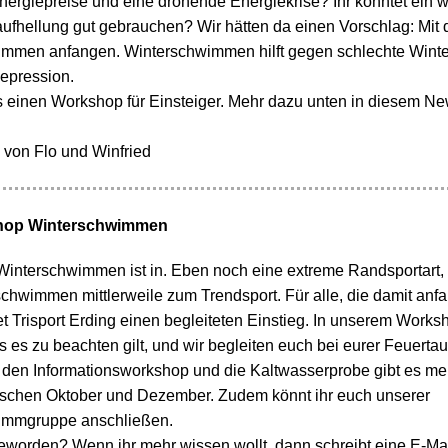
nergiepreise und eine drohende Energiekrise? Ihr könntet ein 
fhellung gut gebrauchen? Wir hätten da einen Vorschlag: Mit
immen anfangen. Winterschwimmen hilft gegen schlechte Wint
epression.
s einen Workshop für Einsteiger. Mehr dazu unten in diesem New
 von Flo und Winfried
hop Winterschwimmen
 Winterschwimmen ist in. Eben noch eine extreme Randsportart, 
schwimmen mittlerweile zum Trendsport. Für alle, die damit anf
et Trisport Erding einen begleiteten Einstieg. In unserem Worksh
as es zu beachten gilt, und wir begleiten euch bei eurer Feuertau
 den Informationsworkshop und die Kaltwasserprobe gibt es me
schen Oktober und Dezember. Zudem könnt ihr euch unserer
immgruppe anschließen.
eworden? Wenn ihr mehr wissen wollt, dann schreibt eine E-Ma