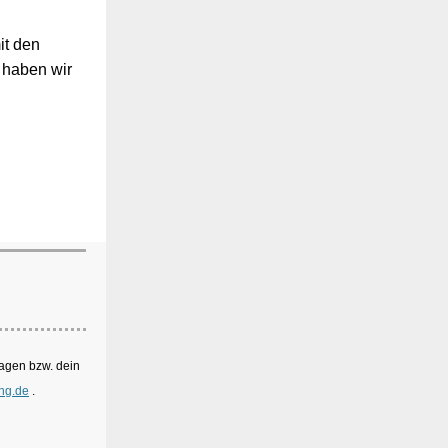
it den
 haben wir
ragen bzw. dein
ing.de
.