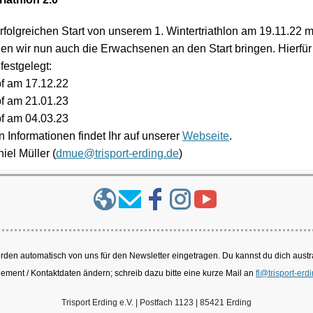
folgreichen Start von unserem 1. Wintertriathlon am 19.11.22 m
llen wir nun auch die Erwachsenen an den Start bringen. Hierfür
festgelegt:
f am 17.12.22
f am 21.01.23
f am 04.03.23
n Informationen findet Ihr auf unserer
Webseite
.
iel Müller (
dmue@trisport-erding.de
)
erden automatisch von uns für den Newsletter eingetragen. Du kannst du dich aust
ment / Kontaktdaten ändern; schreib dazu bitte
eine kurze Mail an
fl@trisport-erd
Trisport Erding e.V. | Postfach 1123 | 85421 Erding