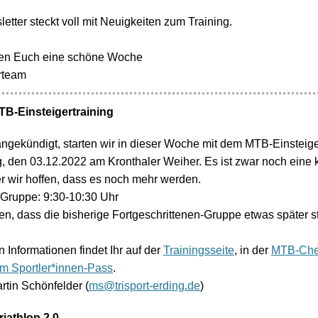
etter steckt voll mit Neuigkeiten zum Training.
en Euch eine schöne Woche
rteam
TB-Einsteigertraining
ngekündigt, starten wir in dieser Woche mit dem MTB-Einsteige
 den 03.12.2022 am Kronthaler Weiher. Es ist zwar noch eine 
r wir hoffen, dass es noch mehr werden.
r-Gruppe: 9:30-10:30 Uhr
en, dass die bisherige Fortgeschrittenen-Gruppe etwas später st
n Informationen findet Ihr auf der
Trainingsseite
, in der
MTB-Chec
um Sportler*innen-Pass
.
artin Schönfelder (
ms@trisport-erding.de
)
riathlon 2.0