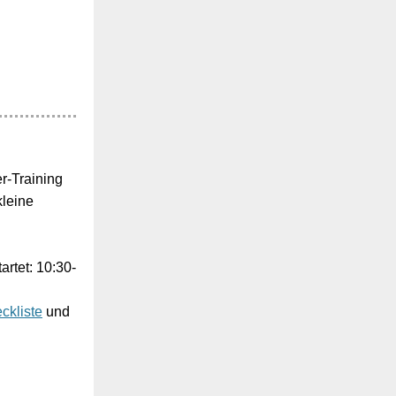
r-Training
kleine
artet: 10:30-
kliste
und