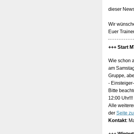
dieser Newsl
Wir wünsch
Euer Traine
+++ Start M
Wie schon a
am Samstag,
Gruppe, abe
- Einsteige
Bitte beacht
12:00 Uhr!!!
Alle weitere
der
Seite z
Kontakt
: M
+++ Wintert