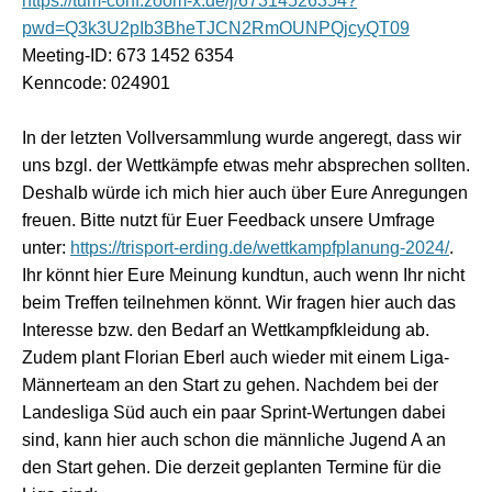
https://tum-conf.zoom-x.de/j/67314526354?
pwd=Q3k3U2pIb3BheTJCN2RmOUNPQjcyQT09
Meeting-ID: 673 1452 6354
Kenncode: 024901
In der letzten Vollversammlung wurde angeregt, dass wir
uns bzgl. der Wettkämpfe etwas mehr absprechen sollten.
Deshalb würde ich mich hier auch über Eure Anregungen
freuen. Bitte nutzt für Euer Feedback unsere Umfrage
unter:
https://trisport-erding.de/wettkampfplanung-2024/
.
Ihr könnt hier Eure Meinung kundtun, auch wenn Ihr nicht
beim Treffen teilnehmen könnt. Wir fragen hier auch das
Interesse bzw. den Bedarf an Wettkampfkleidung ab.
Zudem plant Florian Eberl auch wieder mit einem Liga-
Männerteam an den Start zu gehen. Nachdem bei der
Landesliga Süd auch ein paar Sprint-Wertungen dabei
sind, kann hier auch schon die männliche Jugend A an
den Start gehen. Die derzeit geplanten Termine für die