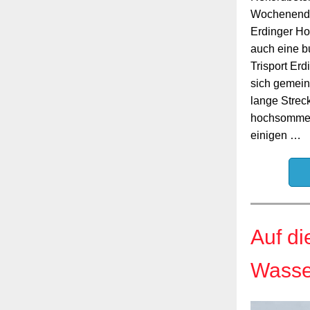
Wochenende
Erdinger Hol
auch eine b
Trisport Erdi
sich gemein
lange Strec
hochsommer
einigen …
Auf di
Wasser