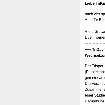
Liebe TriKi
nach vier s
Aber für Eur
Viele Grüße
Euer Traine
+++ TriDay 
Wechselzo
Der Trispor
(Fronleichn
gemeinsame
Die Veransta
Zusammenarb
einer Stud
Campus im O