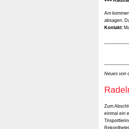
+++ Radtrai
Am kommende
absagen. Da
Kontakt
: Ma
Neues von 
Radel
Zum Abschlu
einmal ein e
Trisportleri
Rekordbete