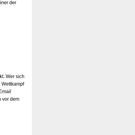
iner der
t. Wer sich
n Wettkampf
 Email
n vor dem