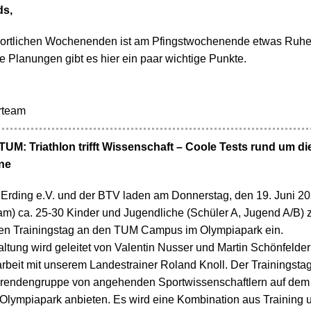
ds,
portlichen Wochenenden ist am Pfingstwochenende etwas Ruhe
e Planungen gibt es hier ein paar wichtige Punkte.
rteam
TUM: Triathlon trifft Wissenschaft – Coole Tests rund um di
ne
t Erding e.V. und der BTV laden am Donnerstag, den 19. Juni 2
am) ca. 25-30 Kinder und Jugendliche (Schüler A, Jugend A/B) 
n Trainingstag an den TUM Campus im Olympiapark ein.
ltung wird geleitet von Valentin Nusser und Martin Schönfelder
eit mit unserem Landestrainer Roland Knoll. Der Trainingstag
ierendengruppe von angehenden Sportwissenschaftlern auf de
lympiapark anbieten. Es wird eine Kombination aus Training 