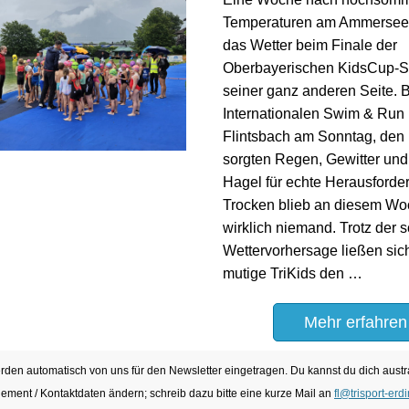
Temperaturen am Ammersee 
das Wetter beim Finale der
Oberbayerischen KidsCup-S
seiner ganz anderen Seite. 
Internationalen Swim & Run 
Flintsbach am Sonntag, den 1
sorgten Regen, Gewitter und
Hagel für echte Herausforde
Trocken blieb an diesem W
wirklich niemand. Trotz der 
Wettervorhersage ließen sic
mutige TriKids den …
Mehr erfahren
erden automatisch von uns für den Newsletter eingetragen. Du kannst du dich aust
ment / Kontaktdaten ändern; schreib dazu bitte
eine kurze Mail an
fl@trisport-erd