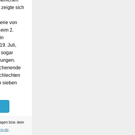
zeigte sich
erie von
Beim 2.
in
9. Juli,
 sogar
rungen.
ochenende
schlechten
h sieben
ragen bzw. dein
ing.de
.