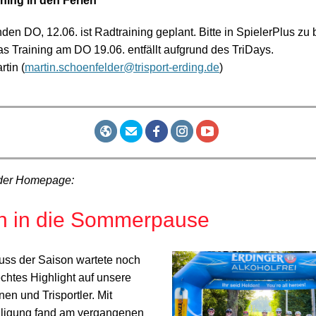
ning in den Ferien
n DO, 12.06. ist Radtraining geplant. Bitte in SpielerPlus zu 
s Training am DO 19.06. entfällt aufgrund des TriDays.
rtin (
martin.schoenfelder@trisport-erding.de
)
der Homepage:
n in die Sommerpause
ss der Saison wartete noch
chtes Highlight auf unsere
nnen und Trisportler. Mit
iligung fand am vergangenen