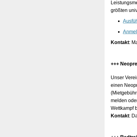
Leistungsme
größten univ
Ausfüh
Anmel
Kontakt
: Ma
+++ Neopr
Unser Verei
einen Neopr
(Mietgebühr
melden oder
Wettkampf b
Kontakt
: Da