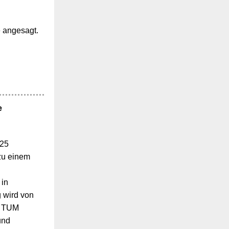
 angesagt.
e
025
zu einem
 in
 wird von
m TUM
und