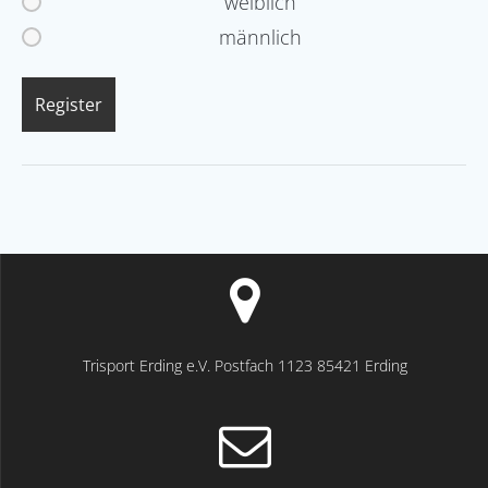
weiblich
männlich
Trisport Erding e.V. Postfach 1123 85421 Erding