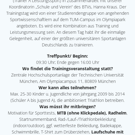
(Trainer A Leistungssport) in Zusammenarbeit mit unserer
Koordinatorin „Schule und Verein“ des BTVs, Hanna Kraus. Der
Trainingstag wird von einer Studierendengruppe von angehenden
Sportwissenschaftlern auf dem TUM-Campus im Olympiapark
angeboten. Es wird eine Kombination aus Training und
Leistungsmessung sein. An diesem Tag habt ihr die einmalige
Gelegenheit, auf einer der größten universitären Sportanlagen
Deutschlands zu trainieren.
Treffpunkt/ Beginn:
09:30 Uhr; Ende gegen 16:00 Uhr
Wo findet die Trainingsveranstaltung statt?
Zentrale Hochschulsportanlage der Technischen Universität
München, Am Olympiacampus 11, 80809 München
Wer kann alles teilnehmen?
Max. 25-30 Kinder u. Jugendliche von Jahrgang 2009 bis 2014
(Schüler A bis Jugend A), die ambitioniert Triathlon betreiben.
Was müsst ihr mitbringen?
Motivation für Sporttests,
MTB (ohne Klickpedale), Radhelm
,
Startnummernband, Rad-/Lauf-/Triathlonbekleidung
(indoor/outdoor), ggf. wetterfeste Bekleidung, Badekappe,
Schwimmbrille, T-Shirt zum Drüberziehen,
Laufschuhe mit