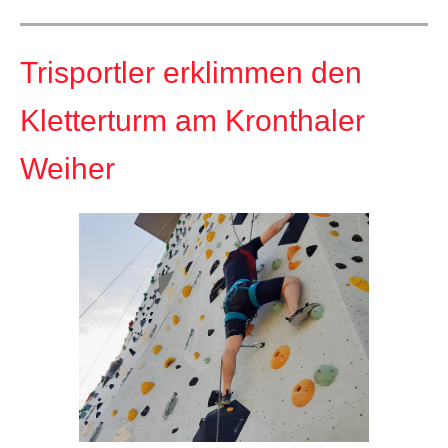
Trisportler erklimmen den
Kletterturm am Kronthaler
Weiher