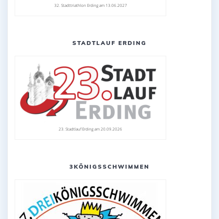
32. Stadttriathlon Erding am 13.06.2027
STADTLAUF ERDING
23. Stadtlauf Erding am 20.09.2026
3KÖNIGSSCHWIMMEN