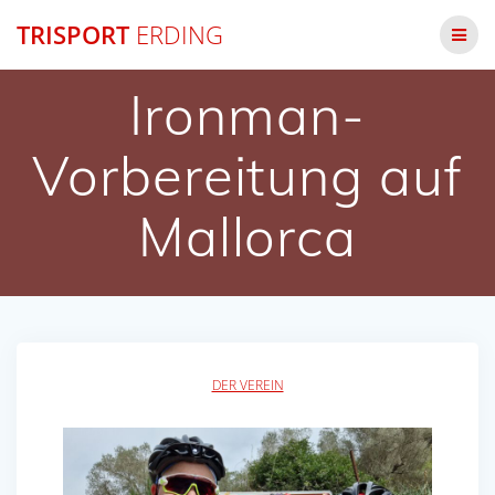
Zum
TRISPORT
ERDING
Inhalt
springen
Ironman-
Vorbereitung auf
Mallorca
DER VEREIN