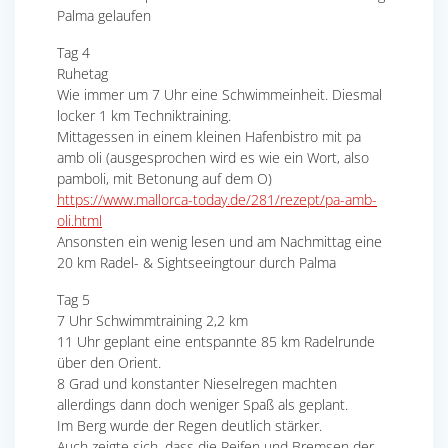
Palma gelaufen
Tag 4
Ruhetag
Wie immer um 7 Uhr eine Schwimmeinheit. Diesmal
locker 1 km Techniktraining.
Mittagessen in einem kleinen Hafenbistro mit pa
amb oli (ausgesprochen wird es wie ein Wort, also
pamboli, mit Betonung auf dem O)
https://www.mallorca-today.de/281/rezept/pa-amb-
oli.html
Ansonsten ein wenig lesen und am Nachmittag eine
20 km Radel- & Sightseeingtour durch Palma
Tag 5
7 Uhr Schwimmtraining 2,2 km
11 Uhr geplant eine entspannte 85 km Radelrunde
über den Orient.
8 Grad und konstanter Nieselregen machten
allerdings dann doch weniger Spaß als geplant.
Im Berg wurde der Regen deutlich stärker.
Auch zeigte sich, dass die Reifen und Bremsen der