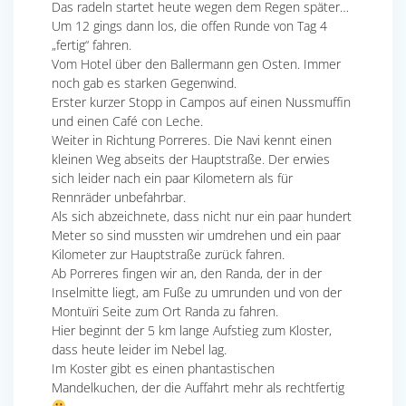
Das radeln startet heute wegen dem Regen später…
Um 12 gings dann los, die offen Runde von Tag 4
„fertig“ fahren.
Vom Hotel über den Ballermann gen Osten. Immer
noch gab es starken Gegenwind.
Erster kurzer Stopp in Campos auf einen Nussmuffin
und einen Café con Leche.
Weiter in Richtung Porreres. Die Navi kennt einen
kleinen Weg abseits der Hauptstraße. Der erwies
sich leider nach ein paar Kilometern als für
Rennräder unbefahrbar.
Als sich abzeichnete, dass nicht nur ein paar hundert
Meter so sind mussten wir umdrehen und ein paar
Kilometer zur Hauptstraße zurück fahren.
Ab Porreres fingen wir an, den Randa, der in der
Inselmitte liegt, am Fuße zu umrunden und von der
Montuïri Seite zum Ort Randa zu fahren.
Hier beginnt der 5 km lange Aufstieg zum Kloster,
dass heute leider im Nebel lag.
Im Koster gibt es einen phantastischen
Mandelkuchen, der die Auffahrt mehr als rechtfertig