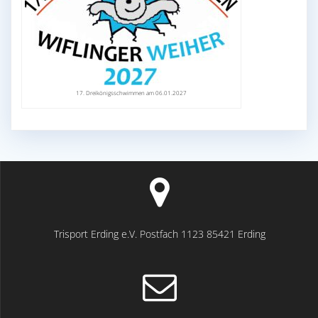
17. Dreikönigsschwimmen am 06.01.2027
Trisport Erding e.V. Postfach 1123 85421 Erding