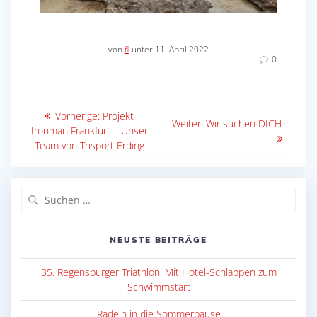
von
fl
unter 11. April 2022
0
Beitragsnavigation
Vorheriger
Vorherige:
Projekt
Nächster
Weiter:
Wir suchen DICH
Beitrag:
Ironman Frankfurt – Unser
Beitrag:
Team von Trisport Erding
Suche
nach:
NEUSTE BEITRÄGE
35. Regensburger Triathlon: Mit Hotel-Schlappen zum
Schwimmstart
Radeln in die Sommerpause