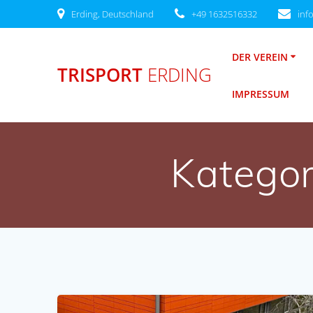
Zum
Erding, Deutschland
+49 1632516332
inf
Inhalt
springen
DER VEREIN
TRISPORT
ERDING
IMPRESSUM
Kategor