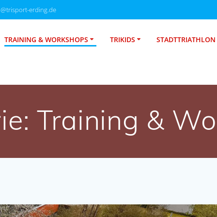
o@trisport-erding.de
TRAINING & WORKSHOPS
TRIKIDS
STADTTRIATHLON
ie:
Training & W