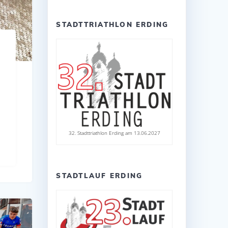
STADTTRIATHLON ERDING
32. Stadttriathlon Erding am 13.06.2027
STADTLAUF ERDING