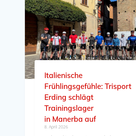
Italienische
Frühlingsgefühle: Trisport
Erding schlägt
Trainingslager
in Manerba auf
8. April 2026