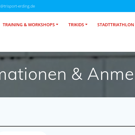
o@trisport-erding.de
TRAINING & WORKSHOPS
TRIKIDS
STADTTRIATHLON
rmationen & Anme