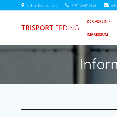
Zum
Erding, Deutschland
+49 1632516332
inf
Inhalt
springen
DER VEREIN
TRISPORT
ERDING
IMPRESSUM
Info