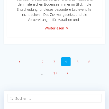
den malerischen Bodensee immer im Blick – die
Entscheidung für dieses besondere Laufevent fiel
nicht schwer. Das Ziel war gesetzt, und die
Vorbereitungen für Marathon und…
Weiterlesen
Beitragsnavigation
Seite
Seite
Seite
Seite
Seite
Seite
1
2
3
4
5
6
Seite
…
17
Suche
nach: