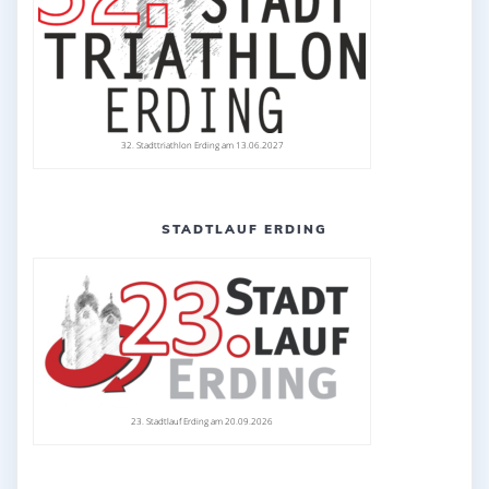
32. Stadttriathlon Erding am 13.06.2027
STADTLAUF ERDING
23. Stadtlauf Erding am 20.09.2026