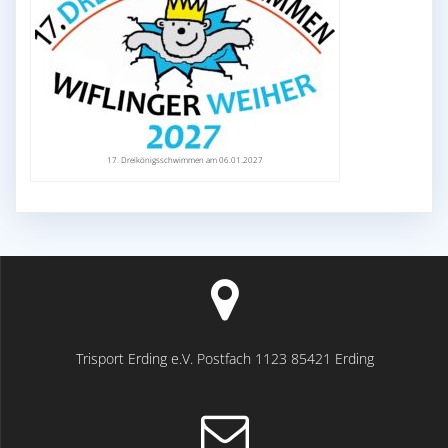
17. Dreikönigsschwimmen am 06.01.2027
Trisport Erding e.V. Postfach 1123 85421 Erding