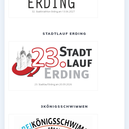
32. Stadttriathlon Erding am 13.06.2027
STADTLAUF ERDING
23. Stadtlauf Erding am 20.09.2026
3KÖNIGSSCHWIMMEN