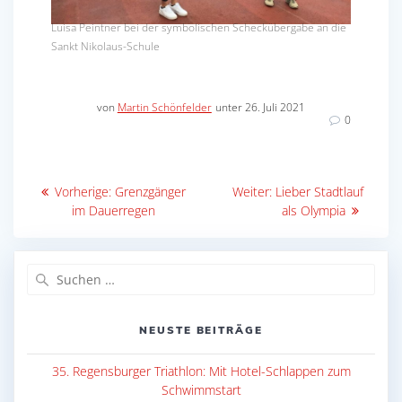
Luisa Peintner bei der symbolischen Scheckübergabe an die
Sankt Nikolaus-Schule
von
Martin Schönfelder
unter 26. Juli 2021
0
Beitragsnavigation
Vorheriger
Nächster
Vorherige:
Grenzgänger
Weiter:
Lieber Stadtlauf
Beitrag:
Beitrag:
im Dauerregen
als Olympia
Suche
nach:
NEUSTE BEITRÄGE
35. Regensburger Triathlon: Mit Hotel-Schlappen zum
Schwimmstart