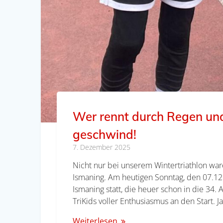
Wer rennt durch Regen und
geschwind!
7. Dezember 2025
Nicht nur bei unserem Wintertriathlon ware
Ismaning. Am heutigen Sonntag, den 07.12.2
Ismaning statt, die heuer schon in die 34. 
TriKids voller Enthusiasmus an den Start. J
Weiterlesen