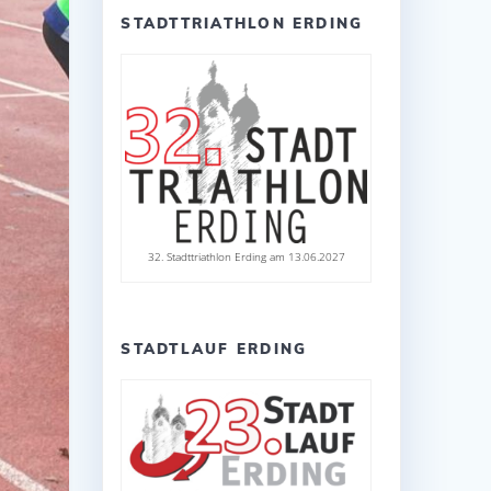
STADTTRIATHLON ERDING
32. Stadttriathlon Erding am 13.06.2027
STADTLAUF ERDING