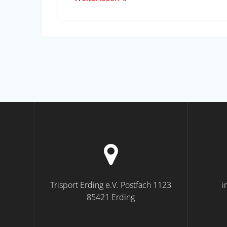
Trisport Erding e.V. Postfach 1123
i
85421 Erding