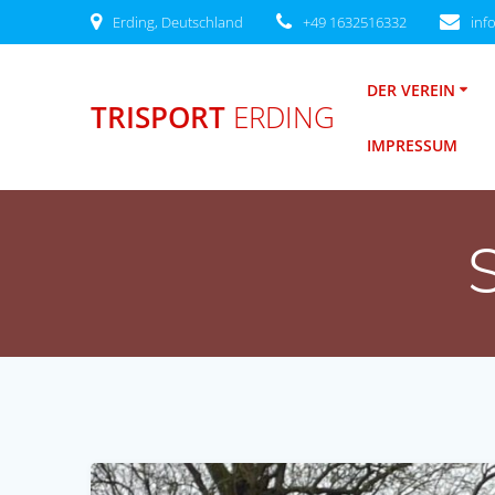
Zum
Erding, Deutschland
+49 1632516332
inf
Inhalt
springen
DER VEREIN
TRISPORT
ERDING
IMPRESSUM