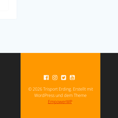
© 2026 Trisport Erding. Erstellt mit
WordPress und dem Theme
EmpowerWP
.