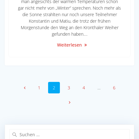
man angesichts der warmen Temperaturen schon
gar nicht mehr von „Winter“ sprechen. Noch mehr als
die Sonne strahlten nur noch unsere Teilnehmer
Konstantin und Matiu, die trotz der frühen
Morgenstunde den Weg an den Kronthaler Weiher
gefunden haben.…
Weiterlesen
Beitragsnavigation
Seite
Seite
Seite
Seite
Seite
1
2
3
4
…
6
Suche
nach: