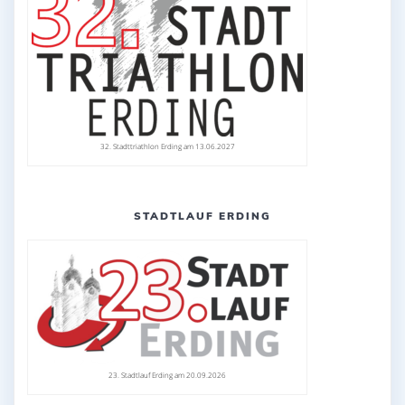
32. Stadttriathlon Erding am 13.06.2027
STADTLAUF ERDING
23. Stadtlauf Erding am 20.09.2026