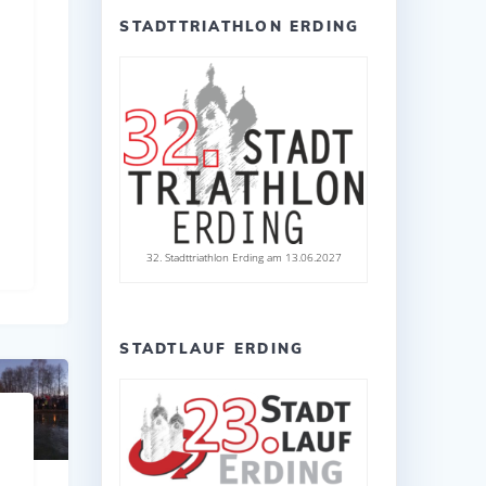
STADTTRIATHLON ERDING
32. Stadttriathlon Erding am 13.06.2027
STADTLAUF ERDING