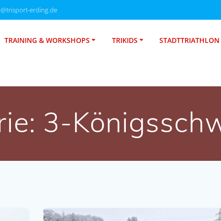
o@trisport-erding.de
TRAINING & WORKSHOPS
TRIKIDS
STADTTRIATHLON
rie:
3-Königssch