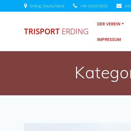
Zum
Erding, Deutschland
+49 1632516332
inf
Inhalt
springen
DER VEREIN
TRISPORT
ERDING
IMPRESSUM
Katego