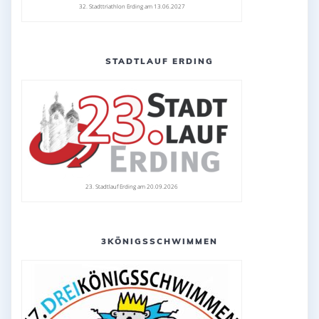
32. Stadttriathlon Erding am 13.06.2027
STADTLAUF ERDING
23. Stadtlauf Erding am 20.09.2026
3KÖNIGSSCHWIMMEN