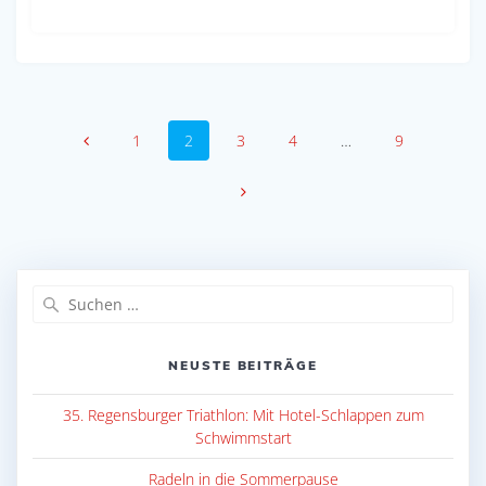
Beitragsnavigation
Seite
Seite
Seite
Seite
Seite
1
2
3
4
…
9
Suche
nach:
NEUSTE BEITRÄGE
35. Regensburger Triathlon: Mit Hotel-Schlappen zum
Schwimmstart
Radeln in die Sommerpause