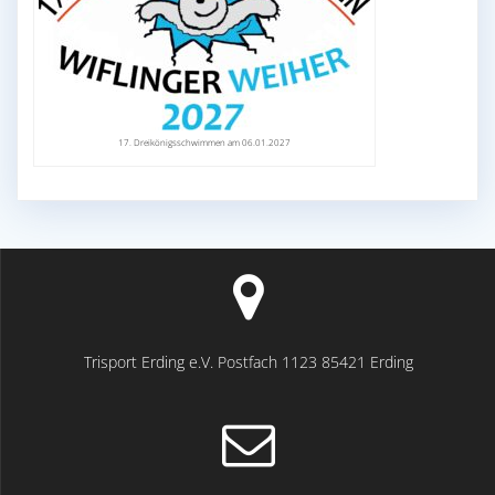
17. Dreikönigsschwimmen am 06.01.2027
Trisport Erding e.V. Postfach 1123 85421 Erding