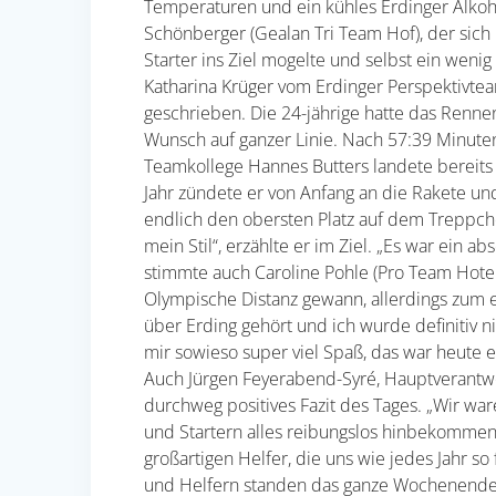
Temperaturen und ein kühles Erdinger Alkoho
Schönberger (Gealan Tri Team Hof), der sich
Starter ins Ziel mogelte und selbst ein wen
Katharina Krüger vom Erdinger Perspektivteam
geschrieben. Die 24-jährige hatte das Rennen
Wunsch auf ganzer Linie. Nach 57:39 Minuten
Teamkollege Hannes Butters landete bereits 
Jahr zündete er von Anfang an die Rakete und
endlich den obersten Platz auf dem Treppche
mein Stil“, erzählte er im Ziel. „Es war ein a
stimmte auch Caroline Pohle (Pro Team Hotel
Olympische Distanz gewann, allerdings zum er
über Erding gehört und ich wurde definitiv ni
mir sowieso super viel Spaß, das war heute e
Auch Jürgen Feyerabend-Syré, Hauptverantwort
durchweg positives Fazit des Tages. „Wir war
und Startern alles reibungslos hinbekommen. 
großartigen Helfer, die uns wie jedes Jahr so
und Helfern standen das ganze Wochenende p