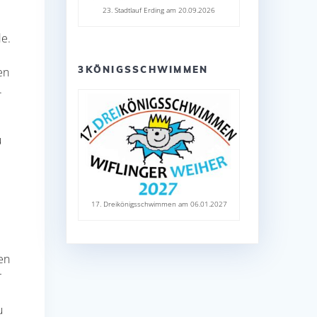
23. Stadtlauf Erding am 20.09.2026
-
de.
3KÖNIGSSCHWIMMEN
en
.
u
t
17. Dreikönigsschwimmen am 06.01.2027
en
r
u