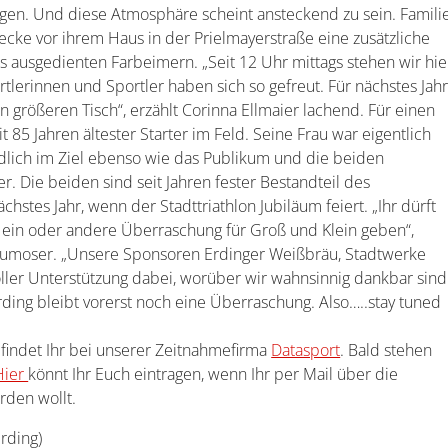
orgen. Und diese Atmosphäre scheint ansteckend zu sein. Famili
recke vor ihrem Haus in der Prielmayerstraße eine zusätzliche
aus ausgedienten Farbeimern. „Seit 12 Uhr mittags stehen wir hie
tlerinnen und Sportler haben sich so gefreut. Für nächstes Jah
 größeren Tisch“, erzählt Corinna Ellmaier lachend. Für einen
 85 Jahren ältester Starter im Feld. Seine Frau war eigentlich
ndlich im Ziel ebenso wie das Publikum und die beiden
 Die beiden sind seit Jahren fester Bestandteil des
chstes Jahr, wenn der Stadttriathlon Jubiläum feiert. „Ihr dürft
e ein oder andere Überraschung für Groß und Klein geben“,
Blumoser. „Unsere Sponsoren Erdinger Weißbräu, Stadtwerke
ler Unterstützung dabei, worüber wir wahnsinnig dankbar sind
rding bleibt vorerst noch eine Überraschung. Also…..stay tuned
g findet Ihr bei unserer Zeitnahmefirma
Datasport
. Bald stehen
Hier
könnt Ihr Euch eintragen, wenn Ihr per Mail über die
rden wollt.
Erding)