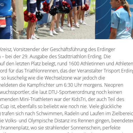
 Kreisz, Vorsitzender der Geschäftsführung des Erdinger
 bei der 29. Ausgabe des Stadttriathlon Erding. Die
f den letzten Platz belegt, rund 1600 Athletinnen und Athlete
ord für das Triathlonrennen, das der Veranstalter Trisport Erdin
z so kuschelig wie die Wechselzone war jedoch die
meldeten die Kampfrichter um 6:30 Uhr morgens. Neopren
achwuchssportler, die laut DTU-Sportverordnung noch keinen
ehmenden Mini-Triathleten war der KidsTri, der auch Teil des
ist, ebenfalls so beliebt wie noch nie. Viele glückliche
 trafen sich nach Schwimmen, Radeln und Laufen im Zielberei
die Volks- und Olympische Distanz ins Rennen gingen, beendete
chrannenplatz, wo sie strahlender Sonnenschein, perfekte