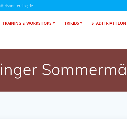
o@trisport-erding.de
TRAINING & WORKSHOPS
TRIKIDS
STADTTRIATHLON
dinger Sommerm