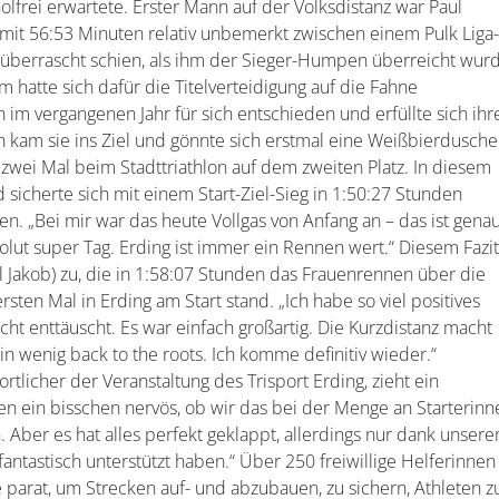
lfrei erwartete. Erster Mann auf der Volksdistanz war Paul
 mit 56:53 Minuten relativ unbemerkt zwischen einem Pulk Liga
ig überrascht schien, als ihm der Sieger-Humpen überreicht wur
 hatte sich dafür die Titelverteidigung auf die Fahne
 im vergangenen Jahr für sich entschieden und erfüllte sich ihr
 kam sie ins Ziel und gönnte sich erstmal eine Weißbierdusche
zwei Mal beim Stadttriathlon auf dem zweiten Platz. In diesem
 sicherte sich mit einem Start-Ziel-Sieg in 1:50:27 Stunden
n. „Bei mir war das heute Vollgas von Anfang an – das ist gena
bsolut super Tag. Erding ist immer ein Rennen wert.“ Diesem Fazi
 Jakob) zu, die in 1:58:07 Stunden das Frauenrennen über die
sten Mal in Erding am Start stand. „Ich habe so viel positives
cht enttäuscht. Es war einfach großartig. Die Kurzdistanz macht
in wenig back to the roots. Ich komme definitiv wieder.“
licher der Veranstaltung des Trisport Erding, zieht ein
en ein bisschen nervös, ob wir das bei der Menge an Starterinn
Aber es hat alles perfekt geklappt, allerdings nur dank unsere
 fantastisch unterstützt haben.“ Über 250 freiwillige Helferinnen
arat, um Strecken auf- und abzubauen, zu sichern, Athleten z