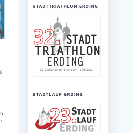
STADTTRIATHLON ERDING
n
g
32. Stadttriathlon Erding am 13.06.2027
STADTLAUF ERDING
ch
n