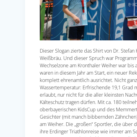
Dieser Slogan zierte das Shirt von Dr. Stefan
Weißbräu. Und dieser Spruch war Programm –
Wechselzone am Kronthaler Weiher war bis au
waren in diesem Jahr am Start, ein neuer Rek
komplett ehrenamtlich ausrichtet. Nicht gan
Wassertemperatur: Erfrischende 19,1 Grad 
erlaubt, nur nicht für die aller kleinsten N
Kälteschutz tragen dürfen. Mit ca. 180 teiln
oberbayerischen KidsCup und des MemmertCup 
Gesichter (mit manch bibbernden Zähnchen)
am Weiher. Die „großen“ Sportler, die über 
ihre Erdinger Triathlonreise wie immer am S