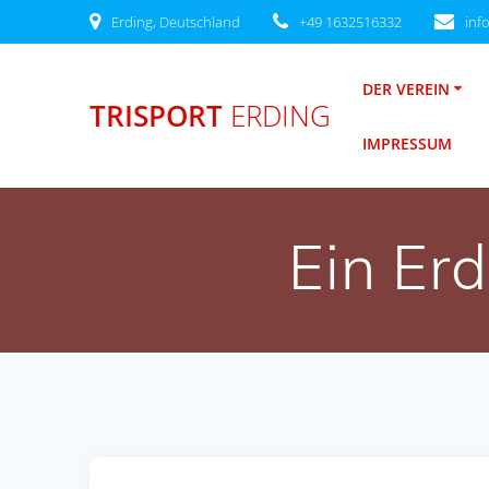
Zum
Erding, Deutschland
+49 1632516332
inf
Inhalt
springen
DER VEREIN
TRISPORT
ERDING
IMPRESSUM
Ein Er