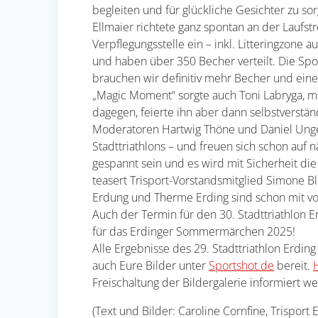
begleiten und für glückliche Gesichter zu s
Ellmaier richtete ganz spontan an der Laufst
Verpflegungsstelle ein – inkl. Litteringzone 
und haben über 350 Becher verteilt. Die Spor
brauchen wir definitiv mehr Becher und einen
„Magic Moment“ sorgte auch Toni Labryga, mit
dagegen, feierte ihn aber dann selbstverstä
Moderatoren Hartwig Thöne und Daniel Unger.
Stadttriathlons – und freuen sich schon auf nä
gespannt sein und es wird mit Sicherheit di
teasert Trisport-Vorstandsmitglied Simone 
Erdung und Therme Erding sind schon mit vol
Auch der Termin für den 30. Stadttriathlon E
für das Erdinger Sommermärchen 2025!
Alle Ergebnisse des 29. Stadttriathlon Erdin
auch Eure Bilder unter
Sportshot.de
bereit.
Freischaltung der Bildergalerie informiert we
(Text und Bilder: Caroline Cornfine, Trisport 