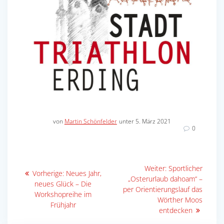
von
Martin Schönfelder
unter 5. März 2021
0
Beitragsnavigation
Nächster
Weiter:
Sportlicher
Vorheriger
Vorherige:
Neues Jahr,
Beitrag:
„Osterurlaub dahoam“ –
Beitrag:
neues Glück – Die
per Orientierungslauf das
Workshopreihe im
Wörther Moos
Frühjahr
entdecken