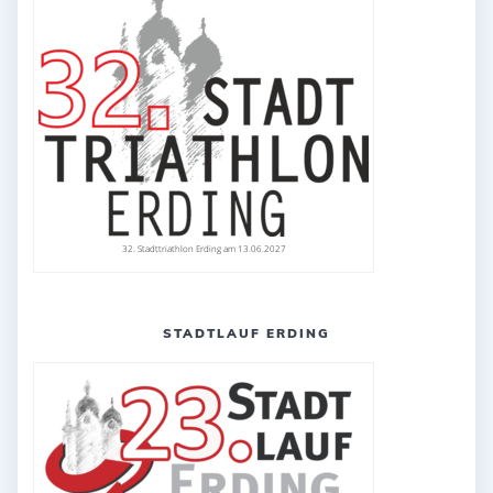
32. Stadttriathlon Erding am 13.06.2027
STADTLAUF ERDING