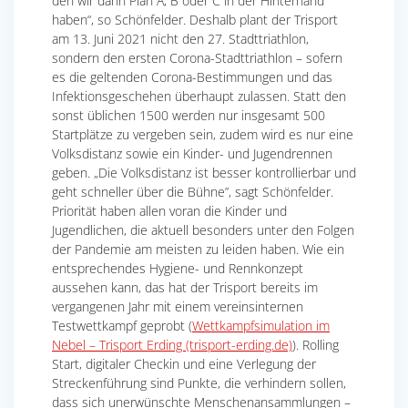
den wir dann Plan A, B oder C in der Hinterhand
haben“, so Schönfelder. Deshalb plant der Trisport
am 13. Juni 2021 nicht den 27. Stadttriathlon,
sondern den ersten Corona-Stadttriathlon – sofern
es die geltenden Corona-Bestimmungen und das
Infektionsgeschehen überhaupt zulassen. Statt den
sonst üblichen 1500 werden nur insgesamt 500
Startplätze zu vergeben sein, zudem wird es nur eine
Volksdistanz sowie ein Kinder- und Jugendrennen
geben. „Die Volksdistanz ist besser kontrollierbar und
geht schneller über die Bühne”, sagt Schönfelder.
Priorität haben allen voran die Kinder und
Jugendlichen, die aktuell besonders unter den Folgen
der Pandemie am meisten zu leiden haben. Wie ein
entsprechendes Hygiene- und Rennkonzept
aussehen kann, das hat der Trisport bereits im
vergangenen Jahr mit einem vereinsinternen
Testwettkampf geprobt (
Wettkampfsimulation im
Nebel – Trisport Erding (trisport-erding.de)
). Rolling
Start, digitaler Checkin und eine Verlegung der
Streckenführung sind Punkte, die verhindern sollen,
dass sich unerwünschte Menschenansammlungen –