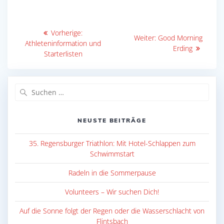
Beitragsnavigation
Vorheriger
Vorherige:
Nächster
Weiter:
Good Morning
Beitrag:
Athleteninformation und
Beitrag:
Erding
Starterlisten
Suche
nach:
NEUSTE BEITRÄGE
35. Regensburger Triathlon: Mit Hotel-Schlappen zum
Schwimmstart
Radeln in die Sommerpause
Volunteers – Wir suchen Dich!
Auf die Sonne folgt der Regen oder die Wasserschlacht von
Flintsbach