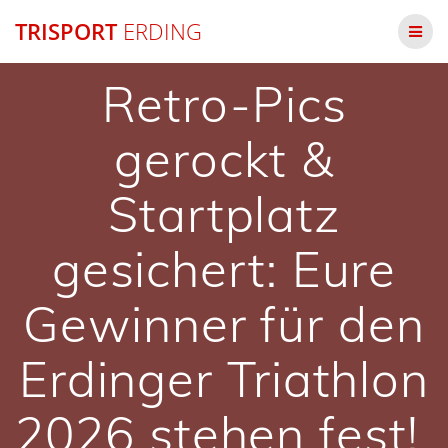
Zum
TRISPORT
ERDING
Inhalt
springen
Retro-Pics
gerockt &
Startplatz
gesichert: Eure
Gewinner für den
Erdinger Triathlon
2026 stehen fest!