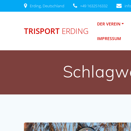
Zum
Erding, Deutschland
+49 1632516332
inf
Inhalt
springen
DER VEREIN
TRISPORT
ERDING
IMPRESSUM
Schlagw