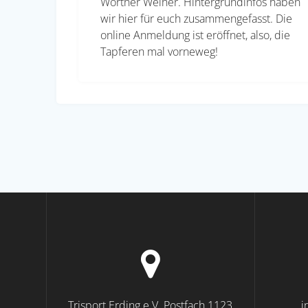
Wörther Weiher. Hintergrundinfos haben
wir hier für euch zusammengefasst. Die
online Anmeldung ist eröffnet, also, die
Tapferen mal vorneweg!
Trisport Erding e.V. Postfach 1123
i