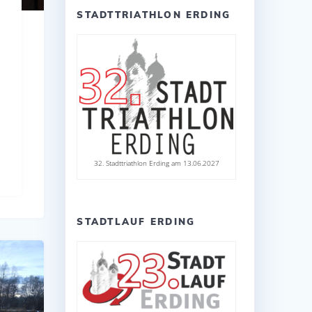
STADTTRIATHLON ERDING
32. Stadttriathlon Erding am 13.06.2027
STADTLAUF ERDING