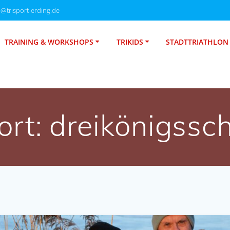
o@trisport-erding.de
TRAINING & WORKSHOPS
TRIKIDS
STADTTRIATHLON
ort:
dreikönigss