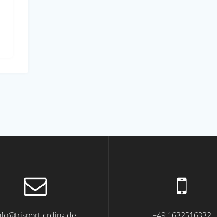
nfo@trisport-erding.de
+49 1632516332