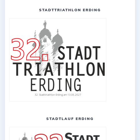
STADTTRIATHLON ERDING
32. Stadttriathlon Erding am 13.06.2027
STADTLAUF ERDING