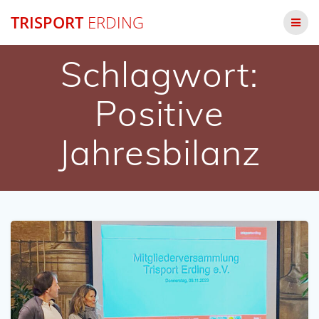
Zum
TRISPORT
ERDING
Inhalt
springen
Schlagwort:
Positive
Jahresbilanz