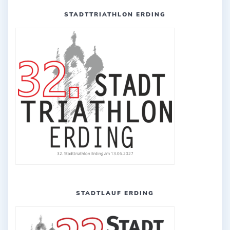
STADTTRIATHLON ERDING
32. Stadttriathlon Erding am 13.06.2027
STADTLAUF ERDING