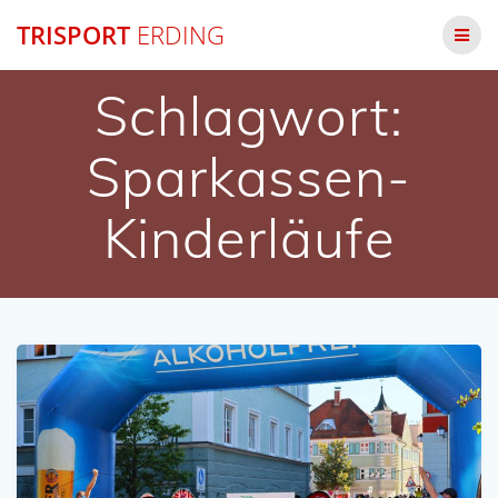
Zum
TRISPORT
ERDING
Inhalt
springen
Schlagwort:
Sparkassen-
Kinderläufe