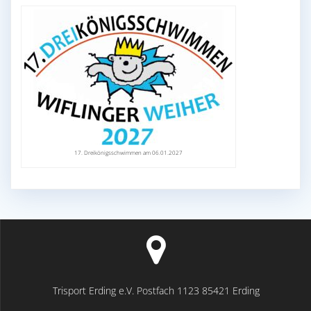
17. Dreikönigsschwimmen am 06.01.2027
Trisport Erding e.V. Postfach 1123 85421 Erding