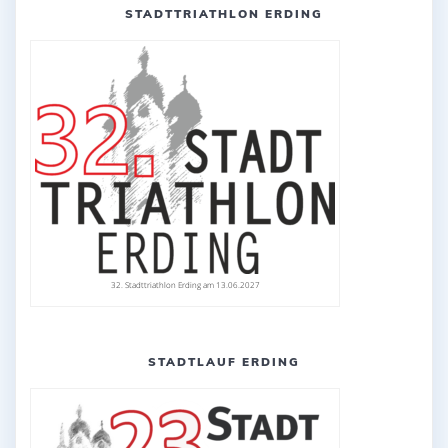
STADTTRIATHLON ERDING
32. Stadttriathlon Erding am 13.06.2027
STADTLAUF ERDING