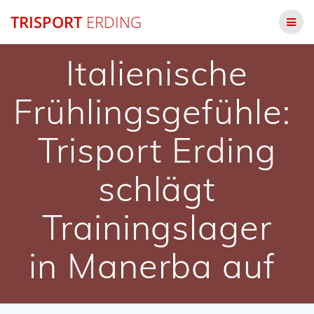
Zum
TRISPORT
ERDING
Inhalt
springen
Italienische
Frühlingsgefühle:
Trisport Erding
schlägt
Trainingslager
in Manerba auf