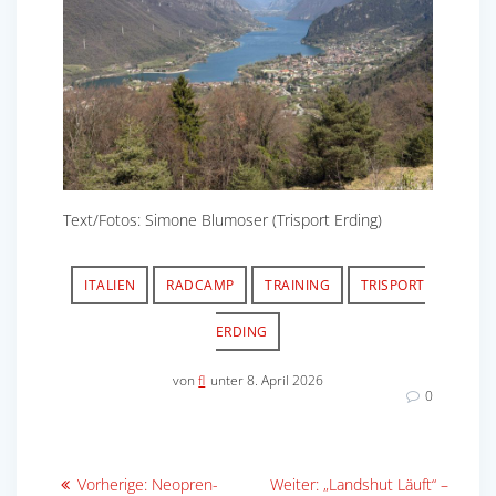
Text/Fotos: Simone Blumoser (Trisport Erding)
ITALIEN
RADCAMP
TRAINING
TRISPORT
ERDING
von
fl
unter 8. April 2026
0
Beitragsnavigation
Vorheriger
Nächster
Vorherige:
Neopren-
Weiter:
„Landshut Läuft“ –