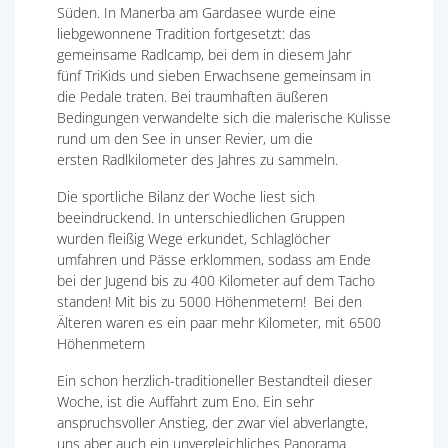
Süden. In Manerba am Gardasee wurde eine
liebgewonnene Tradition fortgesetzt: das
gemeinsame Radlcamp, bei dem in diesem Jahr
fünf TriKids und sieben Erwachsene gemeinsam in
die Pedale traten. Bei traumhaften äußeren
Bedingungen verwandelte sich die malerische Kulisse
rund um den See in unser Revier, um die
ersten Radlkilometer des Jahres zu sammeln.
Die sportliche Bilanz der Woche liest sich
beeindruckend. In unterschiedlichen Gruppen
wurden fleißig Wege erkundet, Schlaglöcher
umfahren und Pässe erklommen, sodass am Ende
bei der Jugend bis zu 400 Kilometer auf dem Tacho
standen! Mit bis zu 5000 Höhenmetern! Bei den
Älteren waren es ein paar mehr Kilometer, mit 6500
Höhenmetern
Ein schon herzlich-traditioneller Bestandteil dieser
Woche, ist die Auffahrt zum Eno. Ein sehr
anspruchsvoller Anstieg, der zwar viel abverlangte,
uns aber auch ein unvergleichliches Panorama