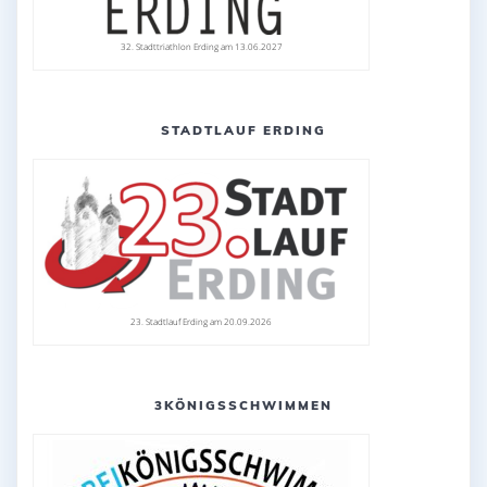
32. Stadttriathlon Erding am 13.06.2027
STADTLAUF ERDING
23. Stadtlauf Erding am 20.09.2026
3KÖNIGSSCHWIMMEN