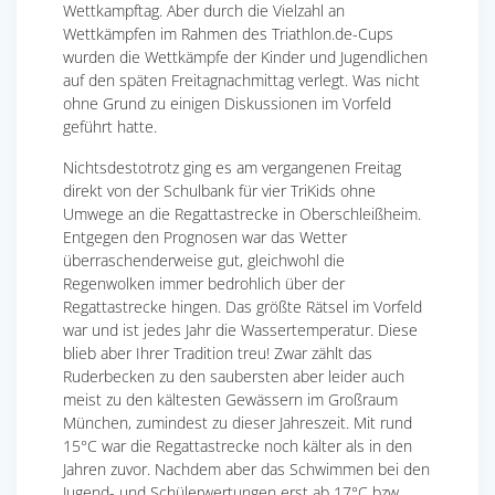
Wettkampftag. Aber durch die Vielzahl an
Wettkämpfen im Rahmen des Triathlon.de-Cups
wurden die Wettkämpfe der Kinder und Jugendlichen
auf den späten Freitagnachmittag verlegt. Was nicht
ohne Grund zu einigen Diskussionen im Vorfeld
geführt hatte.
Nichtsdestotrotz ging es am vergangenen Freitag
direkt von der Schulbank für vier TriKids ohne
Umwege an die Regattastrecke in Oberschleißheim.
Entgegen den Prognosen war das Wetter
überraschenderweise gut, gleichwohl die
Regenwolken immer bedrohlich über der
Regattastrecke hingen. Das größte Rätsel im Vorfeld
war und ist jedes Jahr die Wassertemperatur. Diese
blieb aber Ihrer Tradition treu! Zwar zählt das
Ruderbecken zu den saubersten aber leider auch
meist zu den kältesten Gewässern im Großraum
München, zumindest zu dieser Jahreszeit. Mit rund
15°C war die Regattastrecke noch kälter als in den
Jahren zuvor. Nachdem aber das Schwimmen bei den
Jugend- und Schülerwertungen erst ab 17°C bzw.