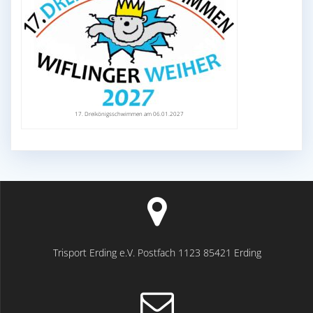
17. Dreikönigsschwimmen am 06.01.2027
Trisport Erding e.V. Postfach 1123 85421 Erding