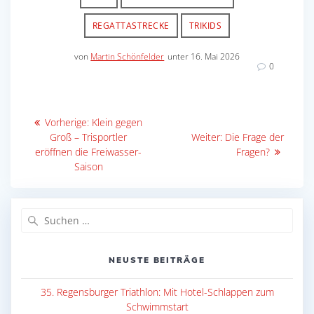
REGATTASTRECKE
TRIKIDS
von
Martin Schönfelder
unter 16. Mai 2026
0
Beitragsnavigation
Vorheriger
Vorherige:
Klein gegen
Beitrag:
Nächster
Groß – Trisportler
Weiter:
Die Frage der
Beitrag:
eröffnen die Freiwasser-
Fragen?
Saison
Suche
nach:
NEUSTE BEITRÄGE
35. Regensburger Triathlon: Mit Hotel-Schlappen zum
Schwimmstart