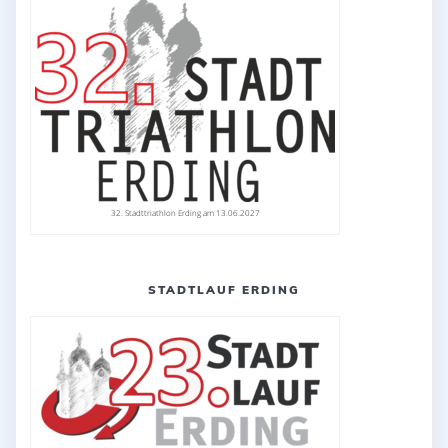
32. Stadttriathlon Erding am 13.06.2027
STADTLAUF ERDING