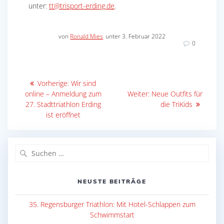
unter:
tt@trisport-erding.de
.
von
Ronald Mies
unter 3. Februar 2022
0
Beitragsnavigation
Vorheriger
Vorherige:
Wir sind
Beitrag:
Nächster
online – Anmeldung zum
Weiter:
Neue Outfits für
Beitrag:
27. Stadttriathlon Erding
die TriKids
ist eröffnet
Suche
nach:
NEUSTE BEITRÄGE
35. Regensburger Triathlon: Mit Hotel-Schlappen zum
Schwimmstart