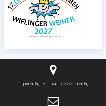
17. Dreikönigsschwimmen am 06.01.2027
Trisport Erding e.V. Postfach 1123 85421 Erding