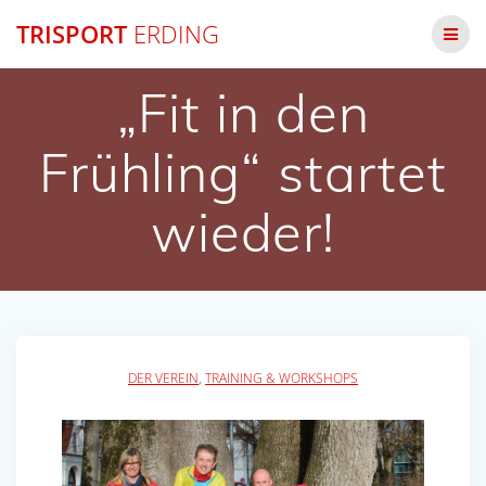
Zum
TRISPORT
ERDING
Inhalt
springen
„Fit in den
Frühling“ startet
wieder!
DER VEREIN
,
TRAINING & WORKSHOPS