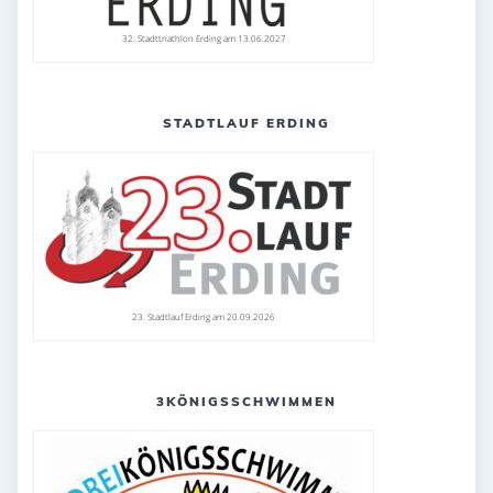
32. Stadttriathlon Erding am 13.06.2027
STADTLAUF ERDING
23. Stadtlauf Erding am 20.09.2026
3KÖNIGSSCHWIMMEN