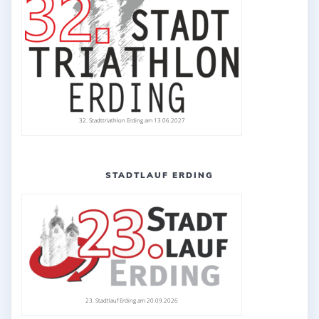
32. Stadttriathlon Erding am 13.06.2027
STADTLAUF ERDING
23. Stadtlauf Erding am 20.09.2026