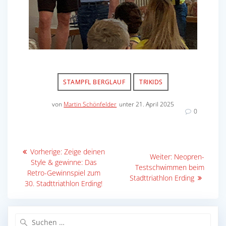
STAMPFL BERGLAUF
TRIKIDS
von
Martin Schönfelder
unter 21. April 2025
0
Beitragsnavigation
Vorheriger
Vorherige:
Zeige deinen
Nächster
Weiter:
Neopren-
Beitrag:
Style & gewinne: Das
Beitrag:
Testschwimmen beim
Retro-Gewinnspiel zum
Stadttriathlon Erding
30. Stadttriathlon Erding!
Suche