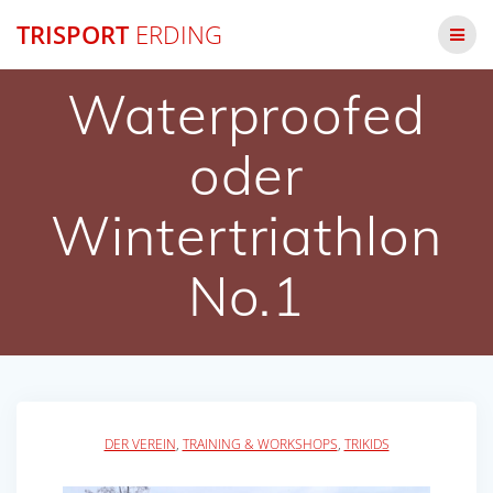
Zum
TRISPORT
ERDING
Inhalt
springen
Waterproofed
oder
Wintertriathlon
No.1
DER VEREIN
,
TRAINING & WORKSHOPS
,
TRIKIDS