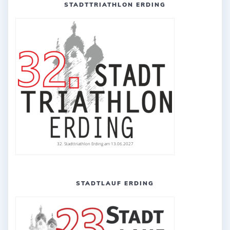
STADTTRIATHLON ERDING
32. Stadttriathlon Erding am 13.06.2027
STADTLAUF ERDING