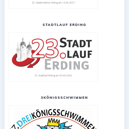
32. Stadttriathlon Erding am 13.06.2027
STADTLAUF ERDING
23. Stadtlauf Erding am 20.09.2026
3KÖNIGSSCHWIMMEN