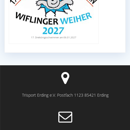
17. Dreikönigsschwimmen am 06.01.2027
Trisport Erding e.V. Postfach 1123 85421 Erding