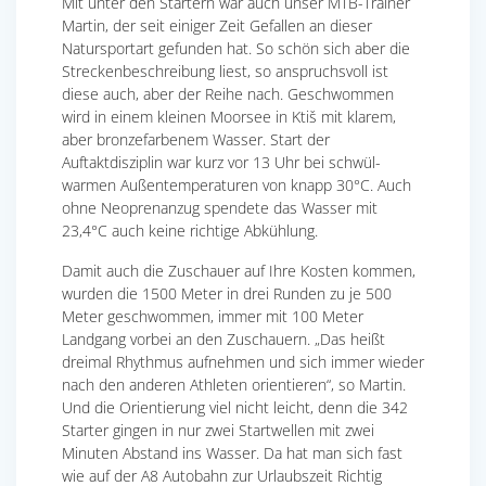
Mit unter den Startern war auch unser MTB-Trainer
Martin, der seit einiger Zeit Gefallen an dieser
Natursportart gefunden hat. So schön sich aber die
Streckenbeschreibung liest, so anspruchsvoll ist
diese auch, aber der Reihe nach. Geschwommen
wird in einem kleinen Moorsee in Ktiš mit klarem,
aber bronzefarbenem Wasser. Start der
Auftaktdisziplin war kurz vor 13 Uhr bei schwül-
warmen Außentemperaturen von knapp 30°C. Auch
ohne Neoprenanzug spendete das Wasser mit
23,4°C auch keine richtige Abkühlung.
Damit auch die Zuschauer auf Ihre Kosten kommen,
wurden die 1500 Meter in drei Runden zu je 500
Meter geschwommen, immer mit 100 Meter
Landgang vorbei an den Zuschauern. „Das heißt
dreimal Rhythmus aufnehmen und sich immer wieder
nach den anderen Athleten orientieren“, so Martin.
Und die Orientierung viel nicht leicht, denn die 342
Starter gingen in nur zwei Startwellen mit zwei
Minuten Abstand ins Wasser. Da hat man sich fast
wie auf der A8 Autobahn zur Urlaubszeit Richtig