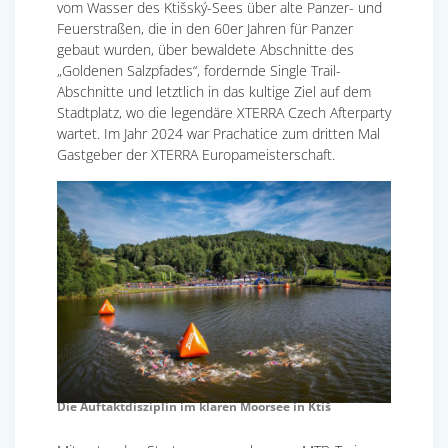
vom Wasser des Ktišský-Sees über alte Panzer- und
Feuerstraßen, die in den 60er Jahren für Panzer
gebaut wurden, über bewaldete Abschnitte des
„Goldenen Salzpfades“, fordernde Single Trail-
Abschnitte und letztlich in das kultige Ziel auf dem
Stadtplatz, wo die legendäre XTERRA Czech Afterparty
wartet. Im Jahr 2024 war Prachatice zum dritten Mal
Gastgeber der XTERRA Europameisterschaft.
Die Auftaktdisziplin im klaren Moorsee in Ktiš