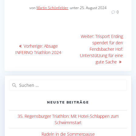
von
Martin Schönfelder
unter 25. August 2024
0
Beitragsnavigation
Nächster
Weiter:
Trisport Erding
Beitrag:
spendet für den
Vorheriger
Vorherige:
Absage
Fendsbacher Hof:
Beitrag:
INFERNO Triathlon 2024
Unterstützung für eine
gute Sache
Suche
nach:
NEUSTE BEITRÄGE
35. Regensburger Triathlon: Mit Hotel-Schlappen zum
Schwimmstart
Radeln in die Sommerpause