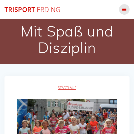
Zum
TRISPORT
ERDING
Inhalt
springen
Mit Spaß und
Disziplin
STADTLAUF