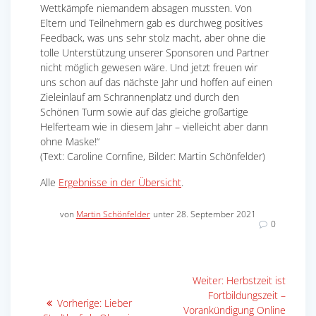
Wettkämpfe niemandem absagen mussten. Von
Eltern und Teilnehmern gab es durchweg positives
Feedback, was uns sehr stolz macht, aber ohne die
tolle Unterstützung unserer Sponsoren und Partner
nicht möglich gewesen wäre. Und jetzt freuen wir
uns schon auf das nächste Jahr und hoffen auf einen
Zieleinlauf am Schrannenplatz und durch den
Schönen Turm sowie auf das gleiche großartige
Helferteam wie in diesem Jahr – vielleicht aber dann
ohne Maske!“
(Text: Caroline Cornfine, Bilder: Martin Schönfelder)
Alle
Ergebnisse in der Übersicht
.
von
Martin Schönfelder
unter 28. September 2021
0
Beitragsnavigation
Nächster
Weiter:
Herbstzeit ist
Beitrag:
Fortbildungszeit –
Vorheriger
Vorherige:
Lieber
Vorankündigung Online