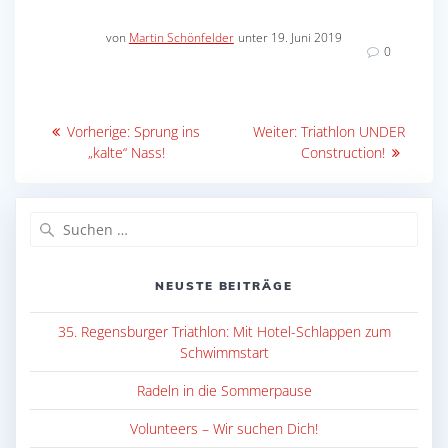
von
Martin Schönfelder
unter 19. Juni 2019
0
Beitragsnavigation
Vorheriger
Nächster
Vorherige:
Sprung ins
Weiter:
Triathlon UNDER
Beitrag:
Beitrag:
„kalte“ Nass!
Construction!
Suche
nach:
NEUSTE BEITRÄGE
35. Regensburger Triathlon: Mit Hotel-Schlappen zum
Schwimmstart
Radeln in die Sommerpause
Volunteers – Wir suchen Dich!