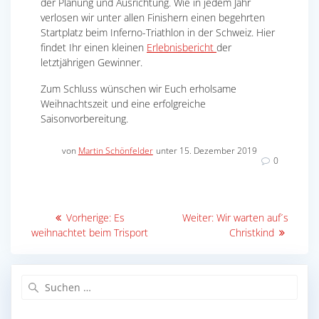
der Planung und Ausrichtung. Wie in jedem Jahr
verlosen wir unter allen Finishern einen begehrten
Startplatz beim Inferno-Triathlon in der Schweiz. Hier
findet Ihr einen kleinen
Erlebnisbericht
der
letztjährigen Gewinner.
Zum Schluss wünschen wir Euch erholsame
Weihnachtszeit und eine erfolgreiche
Saisonvorbereitung.
von
Martin Schönfelder
unter 15. Dezember 2019
0
Beitragsnavigation
Vorheriger
Nächster
Vorherige:
Es
Weiter:
Wir warten auf´s
Beitrag:
Beitrag:
weihnachtet beim Trisport
Christkind
Suche
nach: