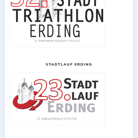
32. Stadttriathlon Erding am 13.06.2027
STADTLAUF ERDING
23. Stadtlauf Erding am 20.09.2026