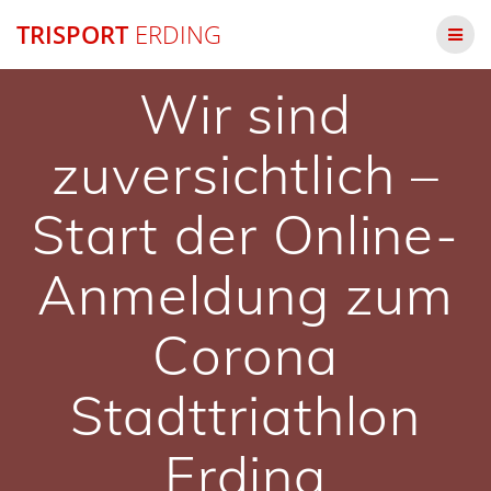
Zum
TRISPORT
ERDING
Inhalt
springen
Wir sind
zuversichtlich –
Start der Online-
Anmeldung zum
Corona
Stadttriathlon
Erding