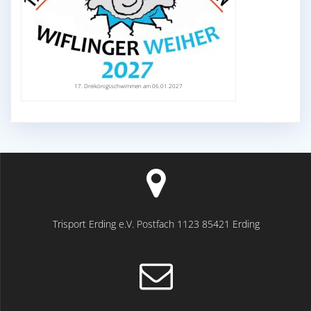
17. Dreikönigsschwimmen am 06.01.2027
Trisport Erding e.V. Postfach 1123 85421 Erding