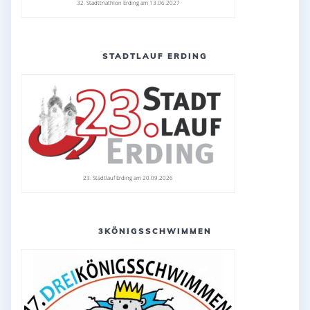
32. Stadttriathlon Erding am 13.06.2027
STADTLAUF ERDING
23. Stadtlauf Erding am 20.09.2026
3KÖNIGSSCHWIMMEN