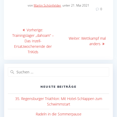
von
Martin Schönfelder
unter 21. Mai 2021
0
Beitragsnavigation
Vorheriger
Vorherige:
Beitrag:
Trainingslager „dahoam“ –
Nächster
Weiter:
Wettkampf mal
Das Inzell-
Beitrag:
anders
Ersatzwochenende der
TriKids
Suche
nach:
NEUSTE BEITRÄGE
35. Regensburger Triathlon: Mit Hotel-Schlappen zum
Schwimmstart
Radeln in die Sommerpause