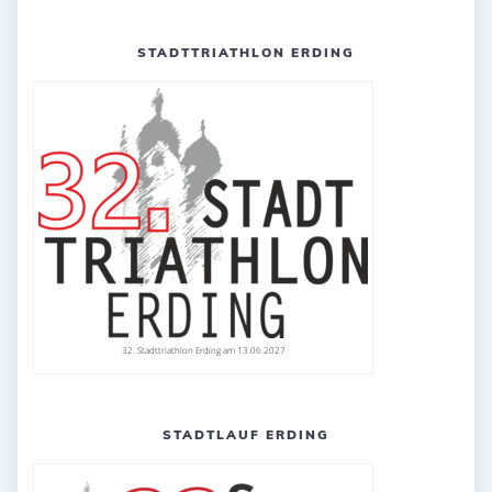
STADTTRIATHLON ERDING
32. Stadttriathlon Erding am 13.06.2027
STADTLAUF ERDING