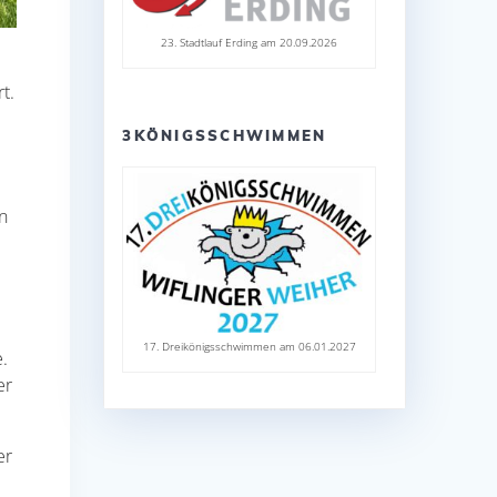
23. Stadtlauf Erding am 20.09.2026
t.
3KÖNIGSSCHWIMMEN
n
17. Dreikönigsschwimmen am 06.01.2027
.
er
er