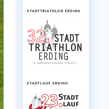
STADTTRIATHLON ERDING
32. Stadttriathlon Erding am 13.06.2027
STADTLAUF ERDING