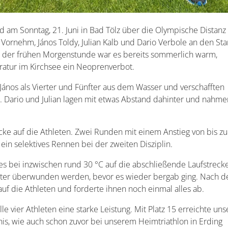
d am Sonntag, 21. Juni in Bad Tölz über die Olympische Distanz
 Vornehm, János Toldy, Julian Kalb und Dario Verbole an den Star
tz der frühen Morgenstunde war es bereits sommerlich warm,
atur im Kirchsee ein Neoprenverbot.
s als Vierter und Fünfter aus dem Wasser und verschafften
on. Dario und Julian lagen mit etwas Abstand dahinter und nahme
ke auf die Athleten. Zwei Runden mit einem Anstieg von bis zu
ein selektives Rennen bei der zweiten Disziplin.
s bei inzwischen rund 30 °C auf die abschließende Laufstrecke
ter überwunden werden, bevor es wieder bergab ging. Nach d
uf die Athleten und forderte ihnen noch einmal alles ab.
e vier Athleten eine starke Leistung. Mit Platz 15 erreichte uns
is, wie auch schon zuvor bei unserem Heimtriathlon in Erding