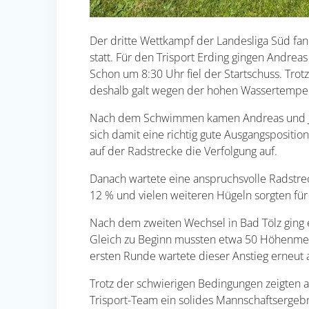
Der dritte Wettkampf der Landesliga Süd fan
statt. Für den Trisport Erding gingen Andreas
Schon um 8:30 Uhr fiel der Startschuss. Tro
deshalb galt wegen der hohen Wassertemper
Nach dem Schwimmen kamen Andreas und Jáno
sich damit eine richtig gute Ausgangspositi
auf der Radstrecke die Verfolgung auf.
Danach wartete eine anspruchsvolle Radstrec
12 % und vielen weiteren Hügeln sorgten für 
Nach dem zweiten Wechsel in Bad Tölz ging e
Gleich zu Beginn mussten etwa 50 Höhenme
ersten Runde wartete dieser Anstieg erneut a
Trotz der schwierigen Bedingungen zeigten all
Trisport-Team ein solides Mannschaftsergebn