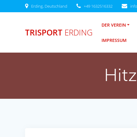
Zum
Erding, Deutschland
+49 1632516332
inf
Inhalt
springen
DER VEREIN
TRISPORT
ERDING
IMPRESSUM
Hitz