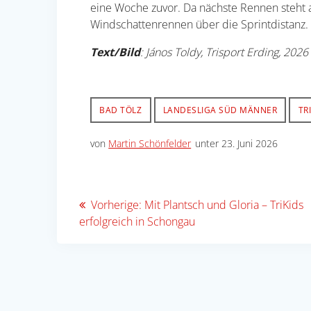
eine Woche zuvor. Da nächste Rennen steht 
Windschattenrennen über die Sprintdistanz.
Text/Bild
: János Toldy, Trisport Erding, 2026
BAD TÖLZ
LANDESLIGA SÜD MÄNNER
TR
von
Martin Schönfelder
unter 23. Juni 2026
Beitragsnavigation
Vorheriger
Vorherige:
Mit Plantsch und Gloria – TriKids
Beitrag:
erfolgreich in Schongau