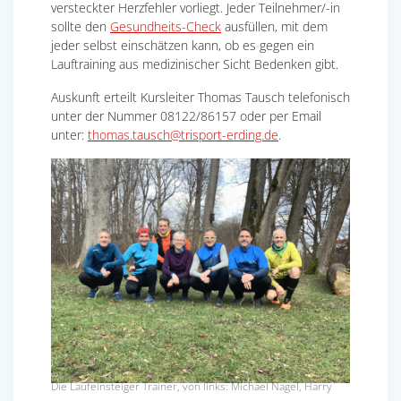
versteckter Herzfehler vorliegt. Jeder Teilnehmer/-in
sollte den
Gesundheits-Check
ausfüllen, mit dem
jeder selbst einschätzen kann, ob es gegen ein
Lauftraining aus medizinischer Sicht Bedenken gibt.
Auskunft erteilt Kursleiter Thomas Tausch telefonisch
unter der Nummer 08122/86157 oder per Email
unter:
thomas.tausch@trisport-erding.de
.
Die Laufeinsteiger Trainer, von links: Michael Nagel, Harry