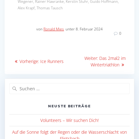
Wegener, Rainer Hawranke, Kerstin Stuhr, Guido Hoffmann,
Alex Krapf, Thomas Tausch
von
Ronald Mies
unter 8. Februar 2024
0
Beitragsnavigation
Nächster
Weiter:
Das 2mal2 im
Vorheriger
Vorherige:
Ice Runners
Beitrag:
Wintertriathlon
Beitrag:
Suche
nach:
NEUSTE BEITRÄGE
Volunteers – Wir suchen Dich!
Auf die Sonne folgt der Regen oder die Wasserschlacht von
Flintsbach