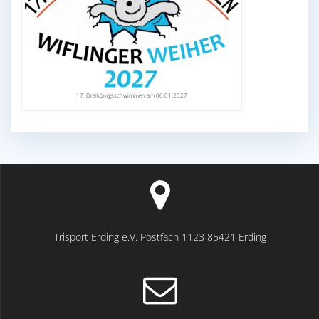
17. Dreikönigsschwimmen am 06.01.2027
Trisport Erding e.V. Postfach 1123 85421 Erding