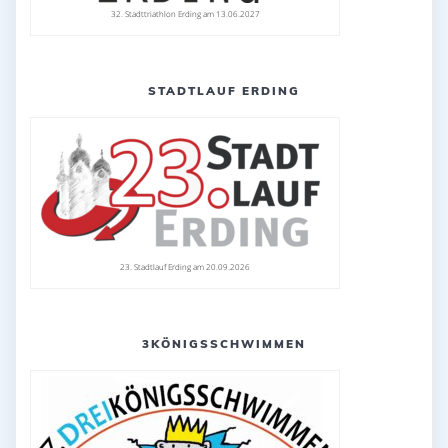
32. Stadttriathlon Erding am 13.06.2027
STADTLAUF ERDING
23. Stadtlauf Erding am 20.09.2026
3KÖNIGSSCHWIMMEN